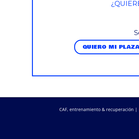
¿QUIER
S
QUIERO MI PLAZ
CAF, entrenamiento & recuperación | 