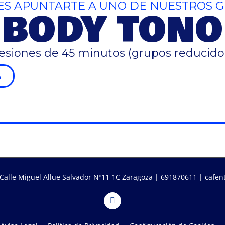
ES APUNTARTE A UNO DE NUESTROS 
BODY TONO
esiones de 45 minutos (grupos reducido
A
Calle Miguel Allue Salvador Nº11 1C Zaragoza |
691870611
|
cafen