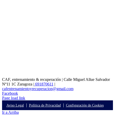
CAF, entrenamiento & recuperación | Calle Miguel Allue Salvador
Nº11 1C Zaragoza |
691870611
|
cafentrenamientoyrecuperacion@gmail.com
Facebook
Page load link
Aviso Legal
Política de Privacidad
Configuración de Cookies
Ir a Arriba