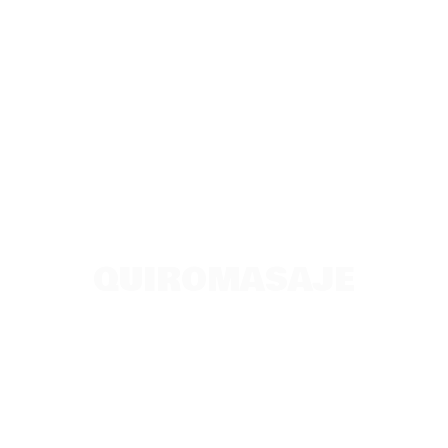
QUIROMASAJE
Técnica manual para la relajación y la
recuperación muscular.
RESERVAR CITA