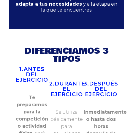
adapta a tus necesidades
y a la etapa en
la que te encuentres.
DIFERENCIAMOS 3
TIPOS
1.ANTES
DEL
EJERCICIO
2.DURANTE
3.DESPUÉS
EL
DEL
EJERCICIO
EJERCICIO
Te
preparamos
para la
Se utiliza
Inmediatamente
competición
básicamente
o hasta dos
o actividad
para
horas