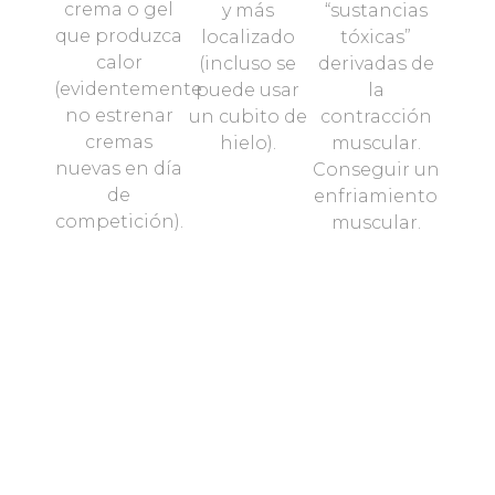
crema o gel
y más
“sustancias
que produzca
localizado
tóxicas”
calor
(incluso se
derivadas de
(evidentemente
puede usar
la
no estrenar
un cubito de
contracción
cremas
hielo).
muscular.
nuevas en día
Conseguir un
de
enfriamiento
competición).
muscular.