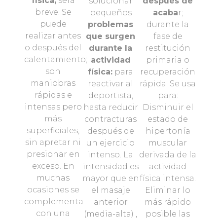
física,
será
solucionar
después de
breve. Se
pequeños
acaba
r;
puede
problemas
durante la
realizar antes
que surgen
fase de
o después del
durante la
restitución
calentamiento;
actividad
primaria o
son
física:
para
recuperación
maniobras
reactivar al
rápida. Se usa
rápidas e
deportista,
para:
intensas pero
hasta reducir
Disminuir el
más
contracturas
estado de
superficiales,
después de
hipertonía
sin apretar ni
un ejercicio
muscular
presionar en
intenso. La
derivada de la
exceso. En
intensidad es
actividad
muchas
mayor que en
física intensa.
ocasiones se
el masaje
Eliminar lo
complementa
anterior
más rápido
con una
(media-alta) ,
posible las