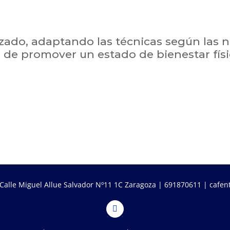
zado, adaptando las técnicas según las 
 de promover un estado de bienestar físi
Calle Miguel Allue Salvador Nº11 1C Zaragoza |
691870611
|
cafen